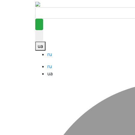
ua
ru
ru
ua