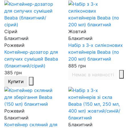
Сірий
Жовтий
Блакитний
Блакитний
Рожевий
Набір з 3-х силіконових
Контейнер-дозатор для
контейнерів Beaba (по
сипучих сумішей Beaba
200 мл) блакитний
(блакитний/сірий)
885
грн
385
грн
Немає в наявності
Купити
Рожевий
Блакитний
Контейнер скляний для
Блакитний