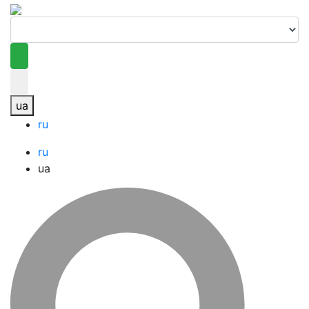
ua
ru
ru
ua