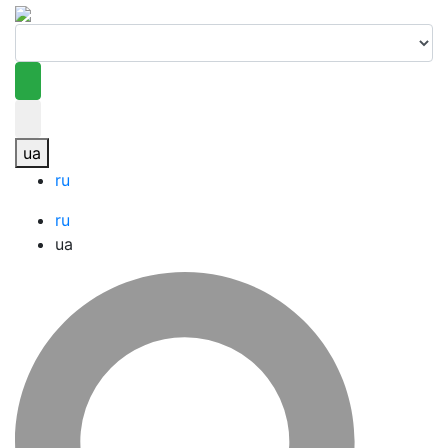
ua
ru
ru
ua