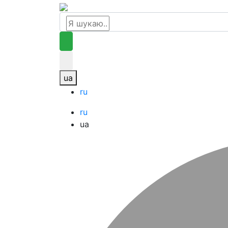
ua
ru
ru
ua