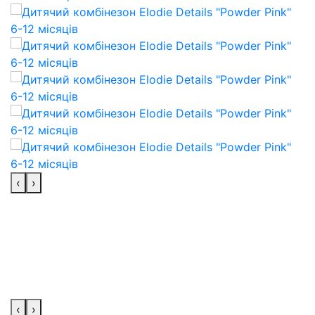
‹
›
‹
›