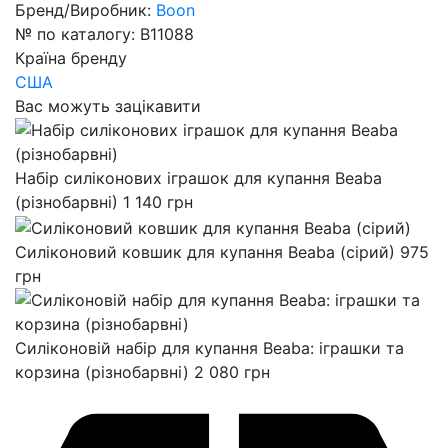
Бренд/Виробник:
Boon
№ по каталогу:
B11088
Країна бренду
США
Вас можуть зацікавити
Набір силіконових іграшок для купання Beaba
(різнобарвні)
1 140
грн
Силіконовий ковшик для купання Beaba (сірий)
975
грн
Силіконовій набір для купання Beaba: іграшки та
корзина (різнобарвні)
2 080
грн