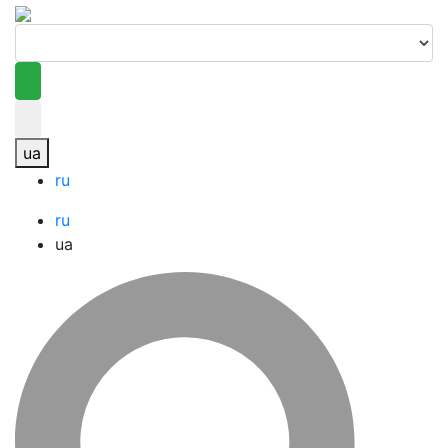
ua
ru
ru
ua