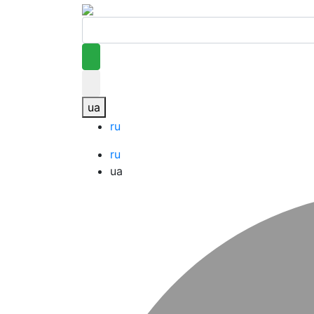
ua
ru
ru
ua