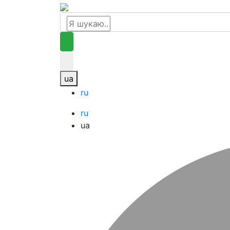
ua
ru
ru
ua