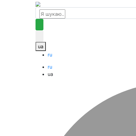
ua
ru
ru
ua