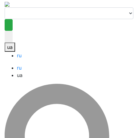
ua
ru
ru
ua