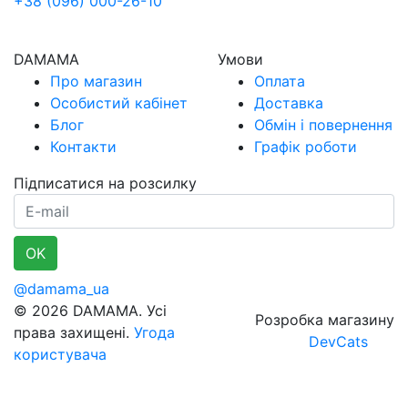
+38 (096) 000-26-10
DAMAMA
Умови
Про магазин
Оплата
Особистий кабінет
Доставка
Блог
Обмін і повернення
Контакти
Графік роботи
Підписатися на розсилку
E-mail
OK
@damama_ua
© 2026 DAMAMA. Усі
Розробка магазину
права захищені.
Угода
DevCats
користувача