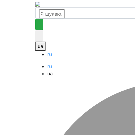
ua
ru
ru
ua