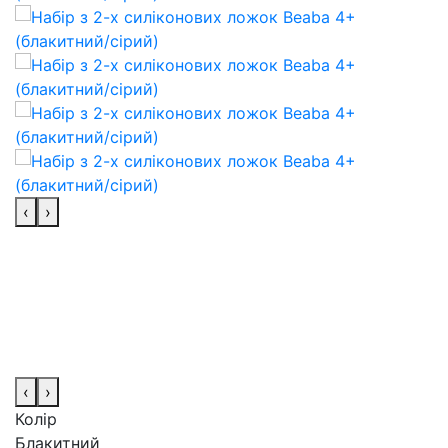
‹
›
‹
›
Колір
Блакитний