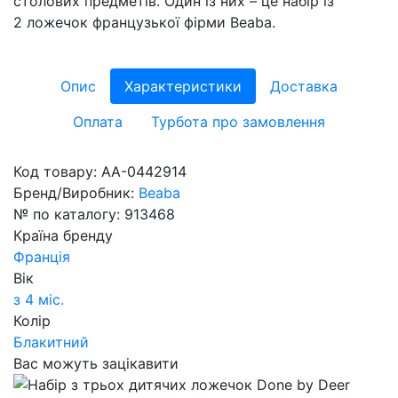
столових предметів. Один із них – це набір із
2 ложечок французької фірми Beaba.
Опис
Характеристики
Доставка
Оплата
Турбота про замовлення
Код товару:
AA-0442914
Бренд/Виробник:
Beaba
№ по каталогу:
913468
Країна бренду
Франція
Вік
з 4 міс.
Колір
Блакитний
Вас можуть зацікавити