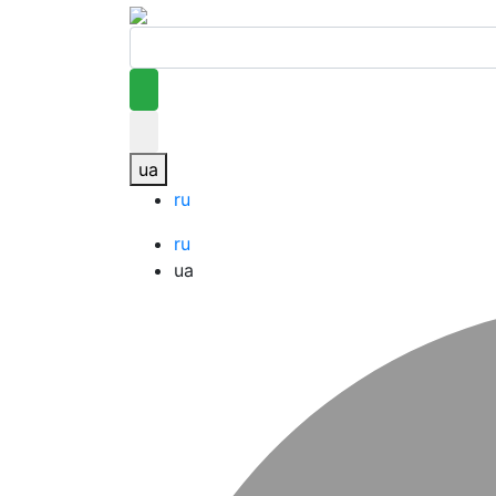
ua
ru
ru
ua