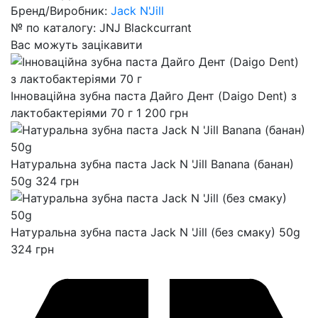
Бренд/Виробник:
Jack N'Jill
№ по каталогу:
JNJ Blackcurrant
Вас можуть зацікавити
Інноваційна зубна паста Дайго Дент (Daigo Dent) з
лактобактеріями 70 г
1 200
грн
Натуральна зубна паста Jack N 'Jill Banana (банан)
50g
324
грн
Натуральна зубна паста Jack N 'Jill (без смаку) 50g
324
грн