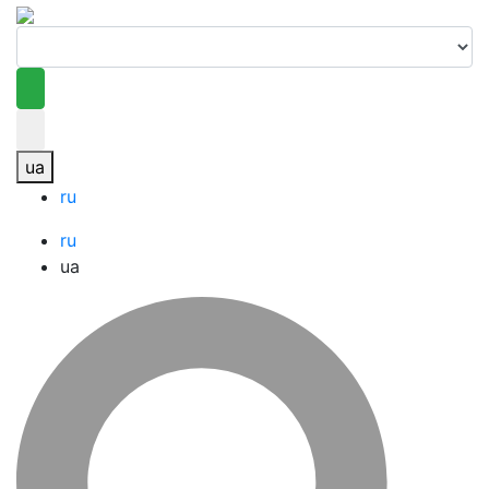
ua
ru
ru
ua