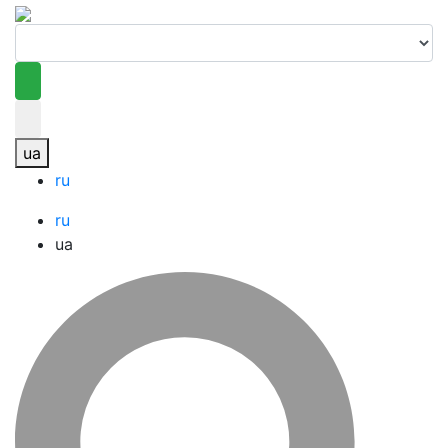
ua
ru
ru
ua