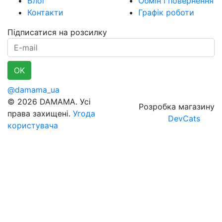
Блог
Обмін і повернення
Контакти
Графік роботи
Підписатися на розсилку
E-mail
OK
@damama_ua
© 2026 DAMAMA. Усі
Розробка магазину
права захищені.
Угода
DevCats
користувача