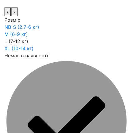
‹
›
Розмір
NB-S (2.7-6 кг)
M (6-9 кг)
L (7-12 кг)
XL (10-14 кг)
Немає в наявності