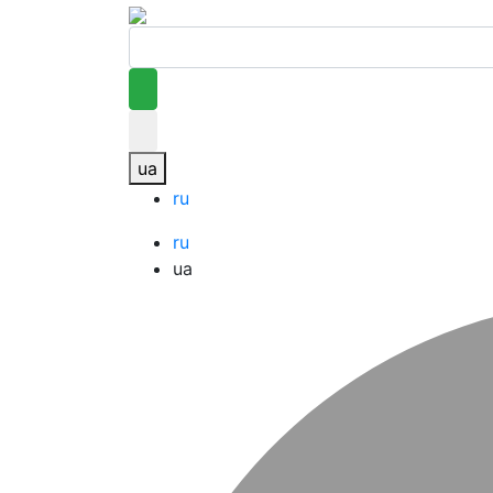
ua
ru
ru
ua