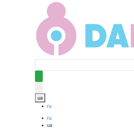
ua
ru
ru
ua