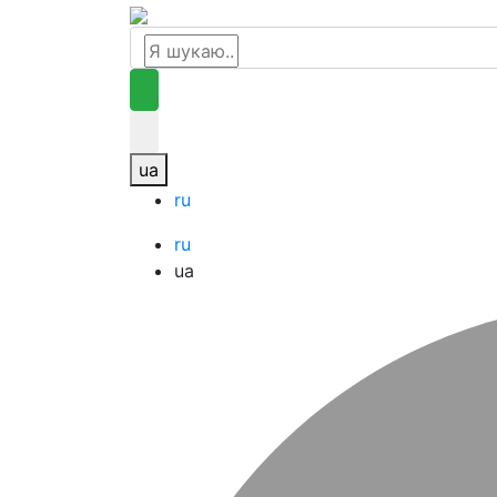
ua
ru
ru
ua