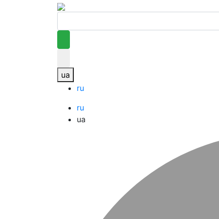
ua
ru
ru
ua