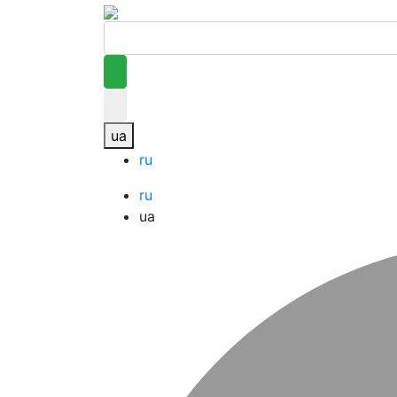
ua
ru
ru
ua