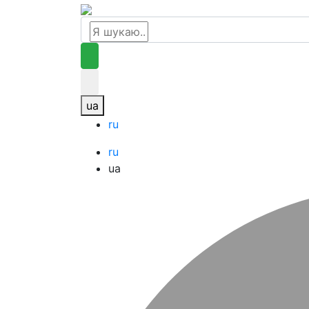
ua
ru
ru
ua