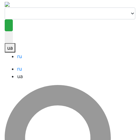
ua
ru
ru
ua