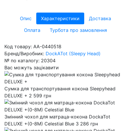
Опис
Характеристики
Доставка
Оплата
Турбота про замовлення
Код товару:
AA-0440518
Бренд/Виробник:
DockATot (Sleepy Head)
№ по каталогу:
20304
Вас можуть зацікавити
Сумка для транспортування кокона Sleepyhead
DELUXE +
2 599
грн
Змінний чохол для матраца-кокона DockaTot
DELUXE +(0-8M) Celestial Blue
3 286
грн